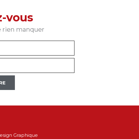
z-vous
ne rien manquer
IRE
esign Graphique